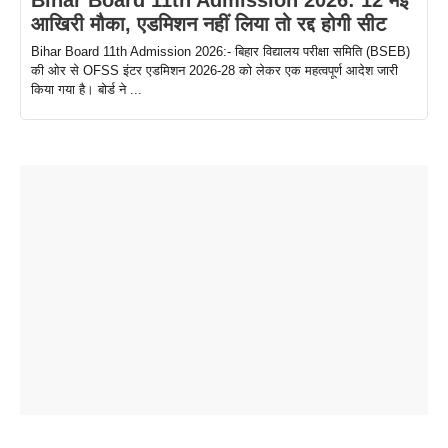
आखिरी मौका, एडमिशन नहीं लिया तो रद्द होगी सीट
Bihar Board 11th Admission 2026:- बिहार विद्यालय परीक्षा समिति (BSEB)
की ओर से OFSS इंटर एडमिशन 2026-28 को लेकर एक महत्वपूर्ण आदेश जारी
किया गया है। बोर्ड ने ...
ताजमहल के
बोर्ड परीक्षा
सुबह सुबह
2026 में लंच
1 डॉलर 91
बारे नहीं
देने जा रहे हैं
ब्लैक कॉफी
होने वाले
रूपया के