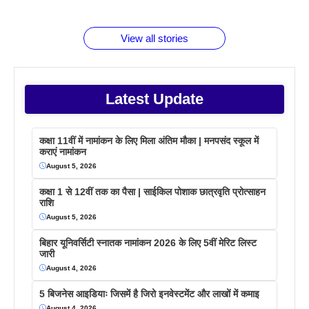
जानते होगें ये
तो ये जरूर
पिने के फायदे
दमदार फोन
बराबर क्या है
फैक्टस
जाने
वजह देखें
View all stories
Latest Update
कक्षा 11वीं में नामांकन के लिए मिला अंतिम मौका | मनपसंद स्कूल में
कराएं नामांकन
August 5, 2026
कक्षा 1 से 12वीं तक का पैसा | साईकिल पोशाक छात्रवृति प्रोत्साहन
राशि
August 5, 2026
बिहार यूनिवर्सिटी स्नातक नामांकन 2026 के लिए 5वीं मेरिट लिस्ट
जारी
August 4, 2026
5 बिजनेस आइडियाः जिसमें है जिरो इनवेस्टमेंट और लाखों में कमाइ
August 4, 2026