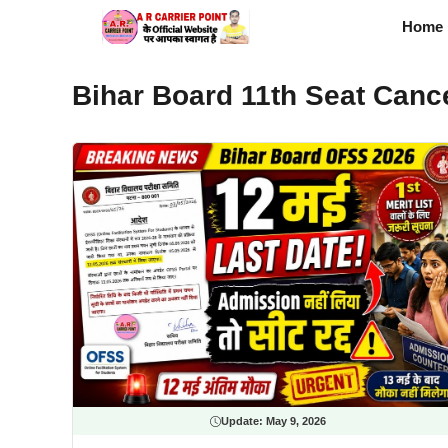
Skip
Home
to
content
Bihar Board 11th Seat Canc
Update:
May 9, 2026