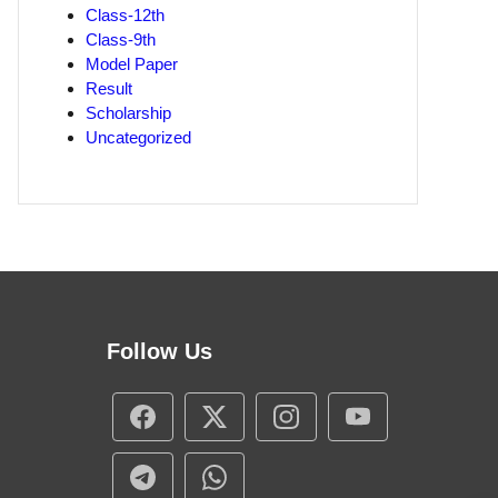
Class-12th
Class-9th
Model Paper
Result
Scholarship
Uncategorized
Follow Us