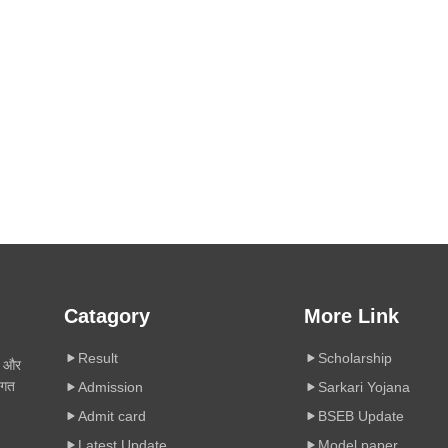
Catagory
More Link
Result
Scholarship
ी और
िगत
Admission
Sarkari Yojana
Admit card
BSEB Update
Latest Update
Model paper