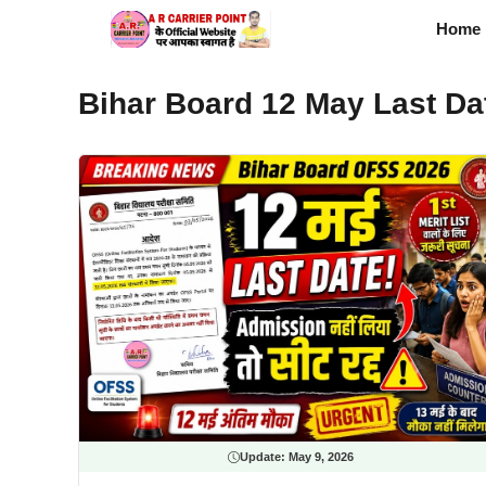
Skip
Home
to
content
Bihar Board 12 May Last Da
Update:
May 9, 2026