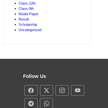
Class-12th
Class-9th
Model Paper
Result
Scholarship
Uncategorized
Follow Us