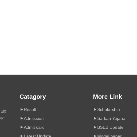
Catagory
More Link
Result
Scholarship
ी और
िगत
Admission
Sarkari Yojana
Admit card
BSEB Update
Latest Update
Model paper