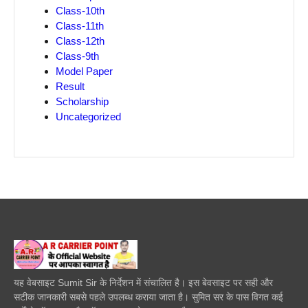
Class-10th
Class-11th
Class-12th
Class-9th
Model Paper
Result
Scholarship
Uncategorized
यह वेबसाइट Sumit Sir के निर्देशन में संचालित है। इस बेवसाइट पर सही और
सटीक जानकारी सबसे पहले उपलब्ध कराया जाता है। सुमित सर के पास विगत कई