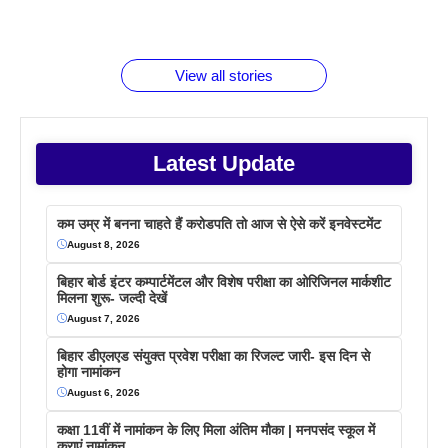
रूपया के
जानते होगें ये
तो ये जरूर
पिने के फायदे
दमदार फोन
बराबर क्या है
फैक्टस
जाने
वजह देखें
View all stories
Latest Update
कम उम्र में बनना चाहते हैं करोडपति तो आज से ऐसे करें इनवेस्टमेंट
August 8, 2026
बिहार बोर्ड इंटर कम्पार्टमेंटल और विशेष परीक्षा का ओरिजिनल मार्कशीट
मिलना शुरू- जल्दी देखें
August 7, 2026
बिहार डीएलएड संयुक्त प्रवेश परीक्षा का रिजल्ट जारी- इस दिन से
होगा नामांकन
August 6, 2026
कक्षा 11वीं में नामांकन के लिए मिला अंतिम मौका | मनपसंद स्कूल में
कराएं नामांकन