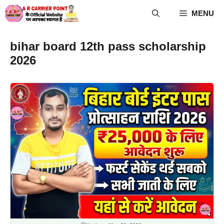
Skip
MENU
to
content
bihar board 12th pass scholarship
2026