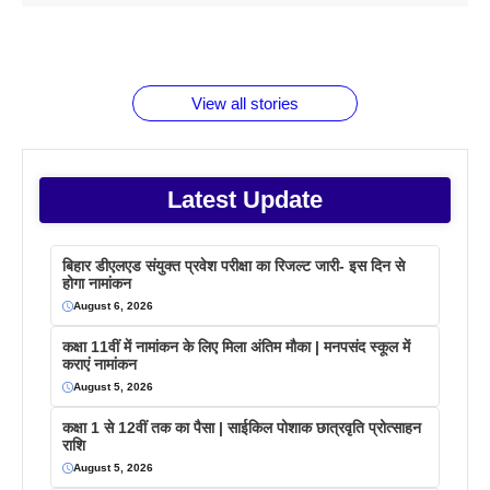
1 डॉलर 91
बारे नहीं
देने जा रहे हैं
ब्लैक कॉफी
होने वाले
रूपया के
जानते होगें ये
तो ये जरूर
पिने के फायदे
दमदार फोन
बराबर क्या है
फैक्टस
जाने
वजह देखें
View all stories
Latest Update
बिहार डीएलएड संयुक्त प्रवेश परीक्षा का रिजल्ट जारी- इस दिन से
होगा नामांकन
August 6, 2026
कक्षा 11वीं में नामांकन के लिए मिला अंतिम मौका | मनपसंद स्कूल में
कराएं नामांकन
August 5, 2026
कक्षा 1 से 12वीं तक का पैसा | साईकिल पोशाक छात्रवृति प्रोत्साहन
राशि
August 5, 2026