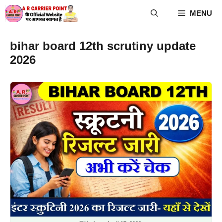
Skip
MENU
to
content
bihar board 12th scrutiny update
2026