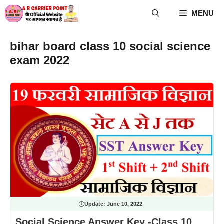
Skip
MENU
to
content
bihar board class 10 social science
exam 2022
Update:
June 10, 2022
Social Science Answer Key -Class 10