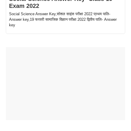
Exam 2022
Social Science Answer Key,सोशल साइंस परीक्षा 2022 प्रथम पालि-
Answer key,19 फरवरी सामाजिक विज्ञान परीक्षा 2022 द्वितीय पालि- Answer
key
ताजमहल के
बोर्ड परीक्षा
सुबह सुबह
2026 में लंच
1 डॉलर 91
बारे नहीं
देने जा रहे हैं
ब्लैक कॉफी
होने वाले
रूपया के
जानते होगें ये
तो ये जरूर
पिने के फायदे
दमदार फोन