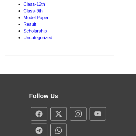
Class-12th
Class-9th
Model Paper
Result
Scholarship
Uncategorized
Follow Us