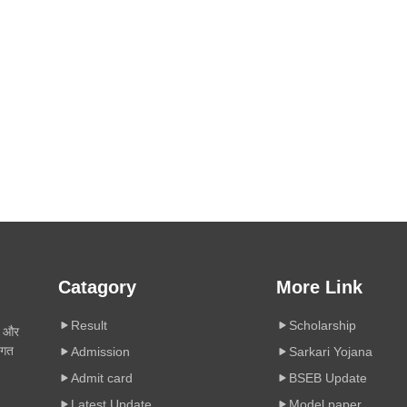
Catagory
More Link
Result
Scholarship
ी और
िगत
Admission
Sarkari Yojana
Admit card
BSEB Update
Latest Update
Model paper