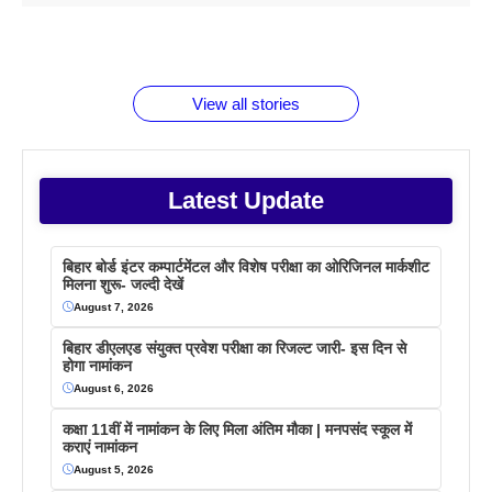
1 डॉलर 91
बारे नहीं
देने जा रहे हैं
ब्लैक कॉफी
होने वाले
रूपया के
जानते होगें ये
तो ये जरूर
पिने के फायदे
दमदार फोन
बराबर क्या है
फैक्टस
जाने
वजह देखें
View all stories
Latest Update
बिहार बोर्ड इंटर कम्पार्टमेंटल और विशेष परीक्षा का ओरिजिनल मार्कशीट
मिलना शुरू- जल्दी देखें
August 7, 2026
बिहार डीएलएड संयुक्त प्रवेश परीक्षा का रिजल्ट जारी- इस दिन से
होगा नामांकन
August 6, 2026
कक्षा 11वीं में नामांकन के लिए मिला अंतिम मौका | मनपसंद स्कूल में
कराएं नामांकन
August 5, 2026