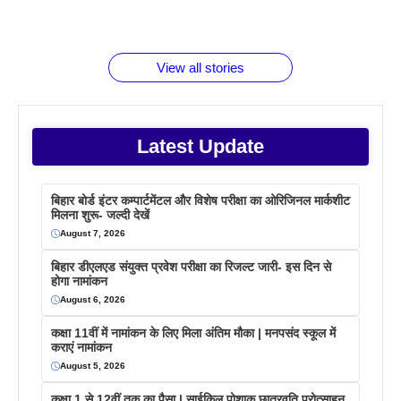
रूपया के
जानते होगें ये
तो ये जरूर
पिने के फायदे
दमदार फोन
बराबर क्या है
फैक्टस
जाने
वजह देखें
View all stories
Latest Update
बिहार बोर्ड इंटर कम्पार्टमेंटल और विशेष परीक्षा का ओरिजिनल मार्कशीट
मिलना शुरू- जल्दी देखें
August 7, 2026
बिहार डीएलएड संयुक्त प्रवेश परीक्षा का रिजल्ट जारी- इस दिन से
होगा नामांकन
August 6, 2026
कक्षा 11वीं में नामांकन के लिए मिला अंतिम मौका | मनपसंद स्कूल में
कराएं नामांकन
August 5, 2026
कक्षा 1 से 12वीं तक का पैसा | साईकिल पोशाक छात्रवृति प्रोत्साहन