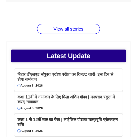
1 डॉलर 91
बारे नहीं
देने जा रहे हैं
ब्लैक कॉफी
होने वाले
रूपया के
जानते होगें ये
तो ये जरूर
पिने के फायदे
दमदार फोन
बराबर क्या है
फैक्टस
जाने
वजह देखें
View all stories
Latest Update
बिहार डीएलएड संयुक्त प्रवेश परीक्षा का रिजल्ट जारी- इस दिन से
होगा नामांकन
August 6, 2026
कक्षा 11वीं में नामांकन के लिए मिला अंतिम मौका | मनपसंद स्कूल में
कराएं नामांकन
August 5, 2026
कक्षा 1 से 12वीं तक का पैसा | साईकिल पोशाक छात्रवृति प्रोत्साहन
राशि
August 5, 2026