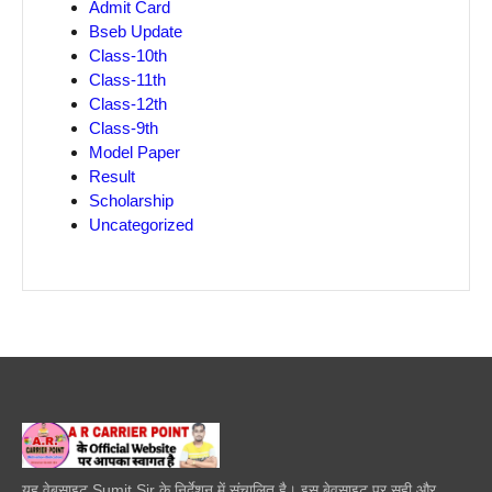
Admit Card
Bseb Update
Class-10th
Class-11th
Class-12th
Class-9th
Model Paper
Result
Scholarship
Uncategorized
यह वेबसाइट Sumit Sir के निर्देशन में संचालित है। इस बेवसाइट पर सही और