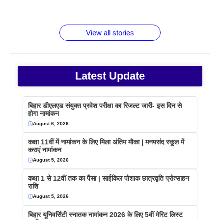
जानते होगें ये
तो ये जरूर
पिने के फायदे
दमदार फोन
बराबर क्या है
फैक्टस
जाने
वजह देखें
View all stories
Latest Update
बिहार डीएलएड संयुक्त प्रवेश परीक्षा का रिजल्ट जारी- इस दिन से
होगा नामांकन
August 6, 2026
कक्षा 11वीं में नामांकन के लिए मिला अंतिम मौका | मनपसंद स्कूल में
कराएं नामांकन
August 5, 2026
कक्षा 1 से 12वीं तक का पैसा | साईकिल पोशाक छात्रवृति प्रोत्साहन
राशि
August 5, 2026
बिहार यूनिवर्सिटी स्नातक नामांकन 2026 के लिए 5वीं मेरिट लिस्ट