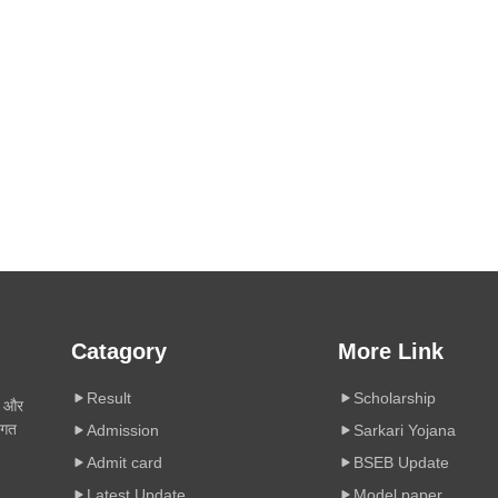
Catagory
More Link
Result
Scholarship
ी और
िगत
Admission
Sarkari Yojana
Admit card
BSEB Update
Latest Update
Model paper