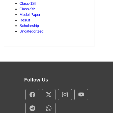
Class-12th
Class-9th
Model Paper
Result
Scholarship
Uncategorized
Follow Us