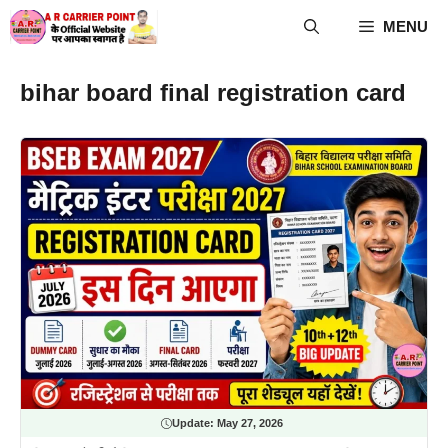
Skip
MENU
to
content
bihar board final registration card
Update:
May 27, 2026