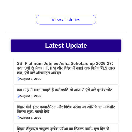
जानते होगें ये
तो ये जरूर
पिने के फायदे
दमदार फोन
बराबर क्या है
फैक्टस
जाने
वजह देखें
View all stories
Latest Update
SBI Platinum Jubilee Asha Scholarship 2026-27:
कक्षा 9वीं से लेकर IIT, IIM और विदेश में पढ़ाई तक मिलेगा ₹15 लाख
तक, ऐसे करें ऑनलाइन आवेदन
August 9, 2026
कम उम्र में बनना चाहते हैं करोडपति तो आज से ऐसे करें इनवेस्टमेंट
August 8, 2026
बिहार बोर्ड इंटर कम्पार्टमेंटल और विशेष परीक्षा का ओरिजिनल मार्कशीट
मिलना शुरू- जल्दी देखें
August 7, 2026
बिहार डीएलएड संयुक्त प्रवेश परीक्षा का रिजल्ट जारी- इस दिन से