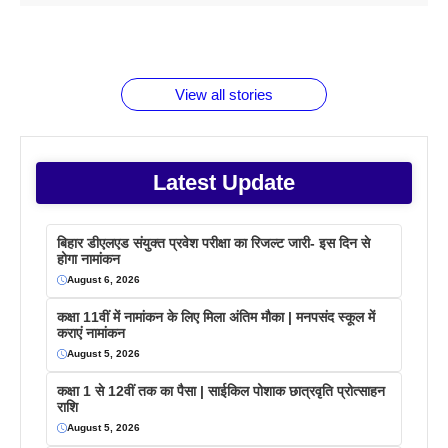
1 डॉलर 91
बारे नहीं
देने जा रहे हैं
ब्लैक कॉफी
होने वाले
रूपया के
जानते होगें ये
तो ये जरूर
पिने के फायदे
दमदार फोन
बराबर क्या है
फैक्टस
जाने
वजह देखें
View all stories
Latest Update
बिहार डीएलएड संयुक्त प्रवेश परीक्षा का रिजल्ट जारी- इस दिन से
होगा नामांकन
August 6, 2026
कक्षा 11वीं में नामांकन के लिए मिला अंतिम मौका | मनपसंद स्कूल में
कराएं नामांकन
August 5, 2026
कक्षा 1 से 12वीं तक का पैसा | साईकिल पोशाक छात्रवृति प्रोत्साहन
राशि
August 5, 2026