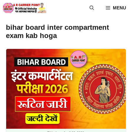
Skip
MENU
to
content
bihar board inter compartment
exam kab hoga