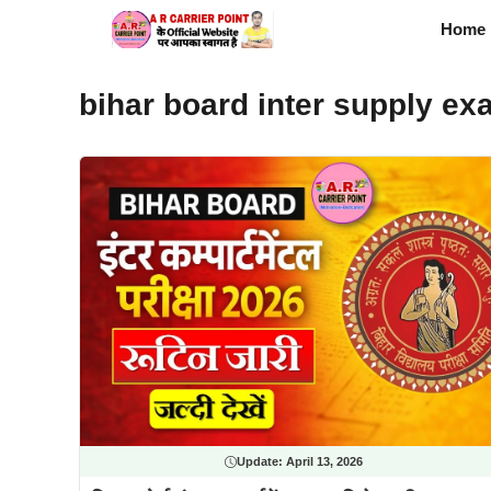
Skip
Home
to
content
bihar board inter supply ex
Update:
April 13, 2026