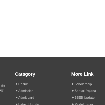
Catagory
More Link
Result
Scholarship
ी और
िगत
Admission
Sarkari Yojana
Admit card
BSEB Update
Latest Update
Model paper