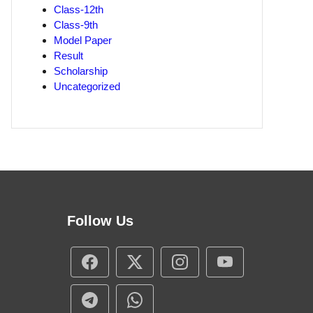
Class-12th
Class-9th
Model Paper
Result
Scholarship
Uncategorized
Follow Us