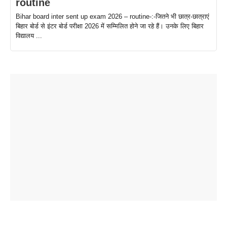
routine
Bihar board inter sent up exam 2026 – routine-:-जितने भी छात्र-छात्राएं
बिहार बोर्ड से इंटर बोर्ड परीक्षा 2026 में सम्मिलित होने जा रहे हैं। उनके लिए बिहार
विद्यालय ...
ताजमहल के
बोर्ड परीक्षा
सुबह सुबह
2026 में लंच
1 डॉलर 91
बारे नहीं
देने जा रहे हैं
ब्लैक कॉफी
होने वाले
रूपया के
जानते होगें ये
तो ये जरूर
पिने के फायदे
दमदार फोन
बराबर क्या है