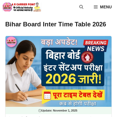
Skip
MENU
to
content
Bihar Board Inter Time Table 2026
Update:
November 1, 2025