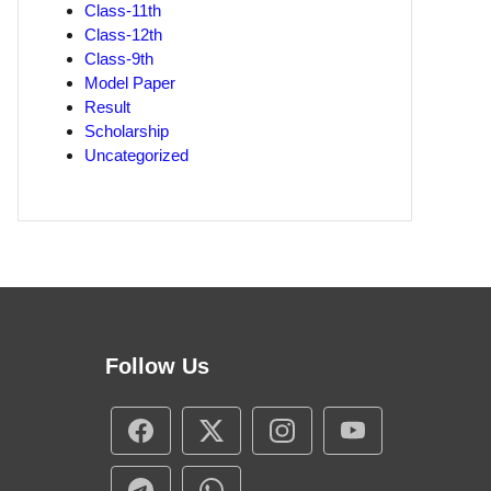
Class-11th
Class-12th
Class-9th
Model Paper
Result
Scholarship
Uncategorized
Follow Us