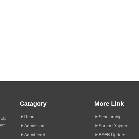
Catagory
More Link
Result
Scholarship
ी और
िगत
Admission
Sarkari Yojana
Admit card
BSEB Update