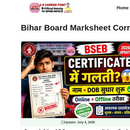
Skip
Home
to
content
Bihar Board Marksheet Corr
Update:
July 4, 2026