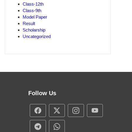
Class-12th
Class-9th
Model Paper
Result
Scholarship
Uncategorized
Follow Us