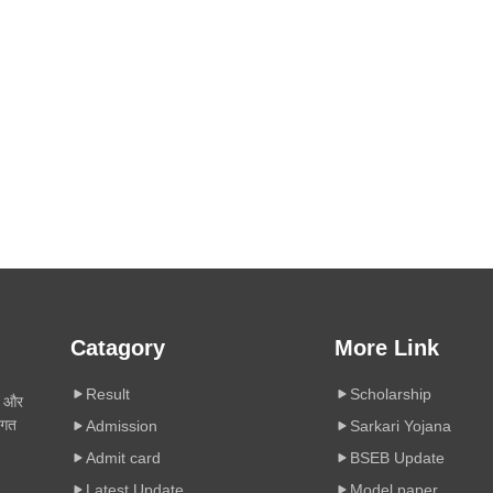
Catagory
More Link
Result
Scholarship
ी और
िगत
Admission
Sarkari Yojana
Admit card
BSEB Update
Latest Update
Model paper