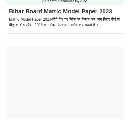
Update:
December 15, 2022
Bihar Board Matric Model Paper 2023
Matric Model Paper 2023-नीचे दिए गए लिंक पर क्लिक कर आप बिहार बोर्ड के
मैट्रिक बोर्ड परीक्षा 2023 का मॉडल पेपर डाउनलोड कर सकते है ।
ताजमहल के
बोर्ड परीक्षा
सुबह सुबह
2026 में लंच
1 डॉलर 91
बारे नहीं
देने जा रहे हैं
ब्लैक कॉफी
होने वाले
रूपया के
जानते होगें ये
तो ये जरूर
पिने के फायदे
दमदार फोन