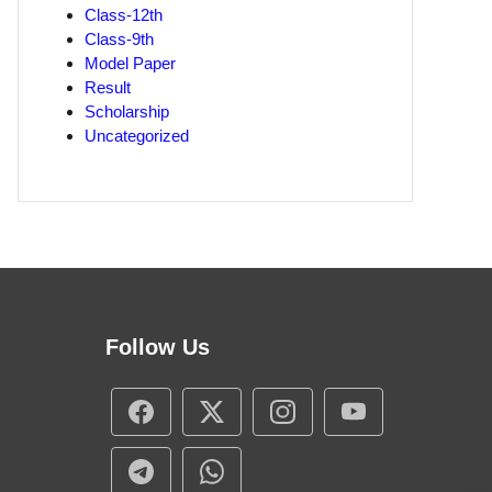
Class-12th
Class-9th
Model Paper
Result
Scholarship
Uncategorized
Follow Us