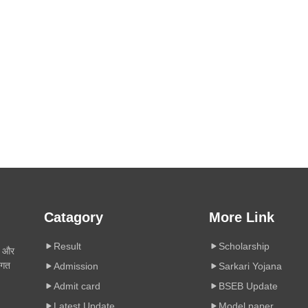
Catagory
More Link
Result
Scholarship
ी और
िगत
Admission
Sarkari Yojana
Admit card
BSEB Update
Latest Update
Model paper