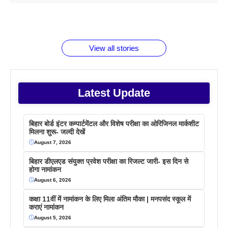
1 डॉलर 91
बारे नहीं
देने जा रहे हैं
ब्लैक कॉफी
होने वाले
रूपया के
जानते होगें ये
तो ये जरूर
पिने के फायदे
दमदार फोन
बराबर क्या है
फैक्टस
जाने
वजह देखें
View all stories
Latest Update
बिहार बोर्ड इंटर कम्पार्टमेंटल और विशेष परीक्षा का ओरिजिनल मार्कशीट
मिलना शुरू- जल्दी देखें
August 7, 2026
बिहार डीएलएड संयुक्त प्रवेश परीक्षा का रिजल्ट जारी- इस दिन से
होगा नामांकन
August 6, 2026
कक्षा 11वीं में नामांकन के लिए मिला अंतिम मौका | मनपसंद स्कूल में
कराएं नामांकन
August 5, 2026