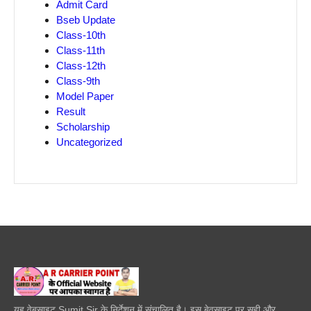
Admit Card
Bseb Update
Class-10th
Class-11th
Class-12th
Class-9th
Model Paper
Result
Scholarship
Uncategorized
यह वेबसाइट Sumit Sir के निर्देशन में संचालित है। इस बेवसाइट पर सही और