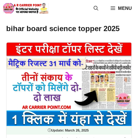
Skip
MENU
to
content
bihar board science topper 2025
Update:
March 26, 2025