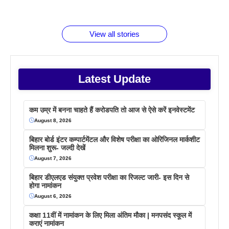
जानते होगें ये
तो ये जरूर
पिने के फायदे
दमदार फोन
बराबर क्या है
फैक्टस
जाने
वजह देखें
View all stories
Latest Update
कम उम्र में बनना चाहते हैं करोडपति तो आज से ऐसे करें इनवेस्टमेंट
August 8, 2026
बिहार बोर्ड इंटर कम्पार्टमेंटल और विशेष परीक्षा का ओरिजिनल मार्कशीट
मिलना शुरू- जल्दी देखें
August 7, 2026
बिहार डीएलएड संयुक्त प्रवेश परीक्षा का रिजल्ट जारी- इस दिन से
होगा नामांकन
August 6, 2026
कक्षा 11वीं में नामांकन के लिए मिला अंतिम मौका | मनपसंद स्कूल में
कराएं नामांकन