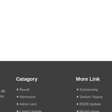
Catagory
More Link
Result
Scholarship
ी और
िगत
Admission
Sarkari Yojana
Admit card
BSEB Update
Latest Update
Model paper