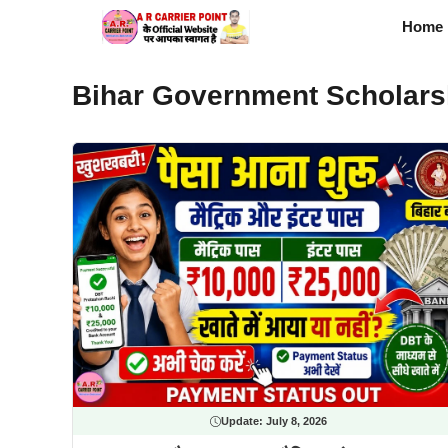
Skip
Home
to
content
Bihar Government Scholars
Update:
July 8, 2026