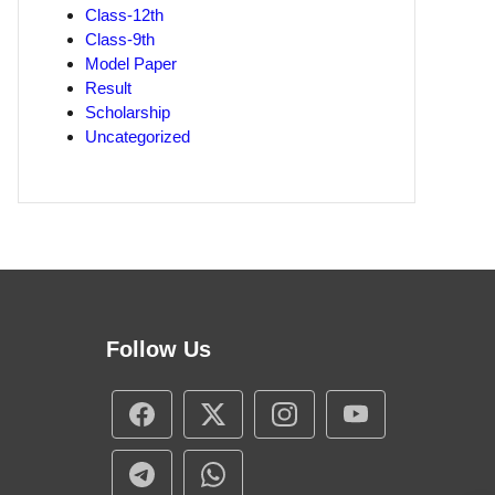
Class-12th
Class-9th
Model Paper
Result
Scholarship
Uncategorized
Follow Us