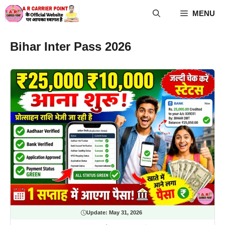
Skip
MENU
to
content
Bihar Inter Pass 2026
Update:
May 31, 2026