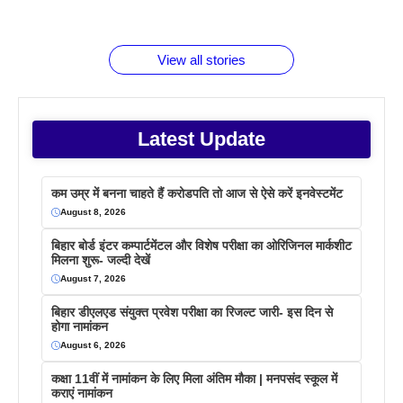
जानते होगें ये
तो ये जरूर
पिने के फायदे
दमदार फोन
बराबर क्या है
फैक्टस
जाने
वजह देखें
View all stories
Latest Update
कम उम्र में बनना चाहते हैं करोडपति तो आज से ऐसे करें इनवेस्टमेंट
August 8, 2026
बिहार बोर्ड इंटर कम्पार्टमेंटल और विशेष परीक्षा का ओरिजिनल मार्कशीट
मिलना शुरू- जल्दी देखें
August 7, 2026
बिहार डीएलएड संयुक्त प्रवेश परीक्षा का रिजल्ट जारी- इस दिन से
होगा नामांकन
August 6, 2026
कक्षा 11वीं में नामांकन के लिए मिला अंतिम मौका | मनपसंद स्कूल में
कराएं नामांकन