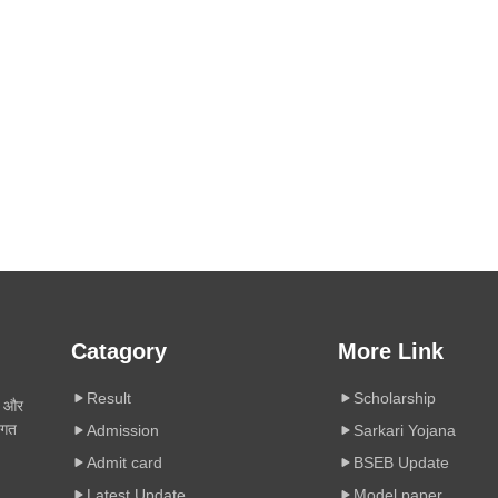
Catagory
More Link
Result
Scholarship
ी और
िगत
Admission
Sarkari Yojana
Admit card
BSEB Update
Latest Update
Model paper