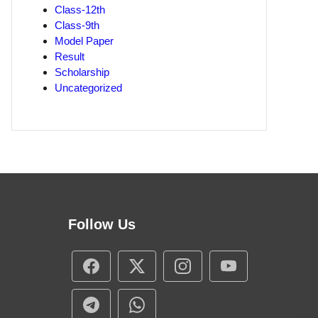
Class-12th
Class-9th
Model Paper
Result
Scholarship
Uncategorized
Follow Us