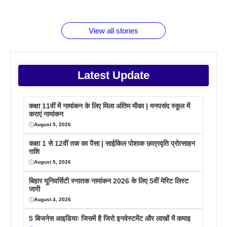
जानते होगें ये
तो ये जरूर
पिने के फायदे
दमदार फोन
बराबर क्या है
फैक्टस
जाने
वजह देखें
View all stories
Latest Update
कक्षा 11वीं में नामांकन के लिए मिला अंतिम मौका | मनपसंद स्कूल में
कराएं नामांकन
August 5, 2026
कक्षा 1 से 12वीं तक का पैसा | साईकिल पोशाक छात्रवृति प्रोत्साहन
राशि
August 5, 2026
बिहार यूनिवर्सिटी स्नातक नामांकन 2026 के लिए 5वीं मेरिट लिस्ट
जारी
August 4, 2026
5 बिजनेस आइडियाः जिसमें है जिरो इनवेस्टमेंट और लाखों में कमाइ