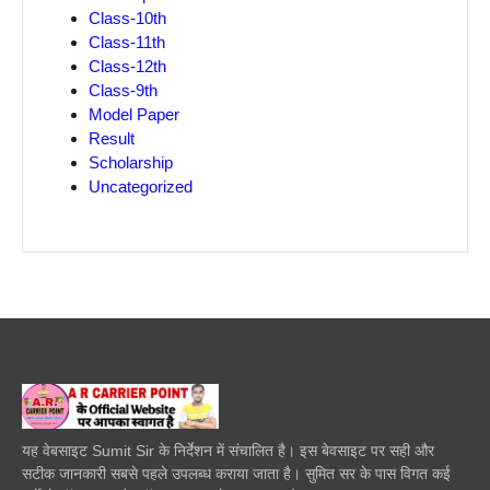
Class-10th
Class-11th
Class-12th
Class-9th
Model Paper
Result
Scholarship
Uncategorized
यह वेबसाइट Sumit Sir के निर्देशन में संचालित है। इस बेवसाइट पर सही और
सटीक जानकारी सबसे पहले उपलब्ध कराया जाता है। सुमित सर के पास विगत कई