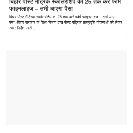
बिहार पोस्ट मैट्रिक स्कॉलरशिप का 25 तक करें फॉर्म
फाइनलाइज – तभी आएगा पैसा
बिहार पोस्ट मैट्रिक स्कॉलरशिप का 25 तक करें फॉर्म फाइनलाइज – तभी आएगा
पैसा:-बिहार सरकार के शिक्षा विभाग द्वारा पोस्ट मैट्रिक छात्रवृत्ति योजनाओं को लेकर
स्पष्ट निर्देश जारी ...
ताजमहल के
बोर्ड परीक्षा
सुबह सुबह
2026 में लंच
1 डॉलर 91
बारे नहीं
देने जा रहे हैं
ब्लैक कॉफी
होने वाले
रूपया के