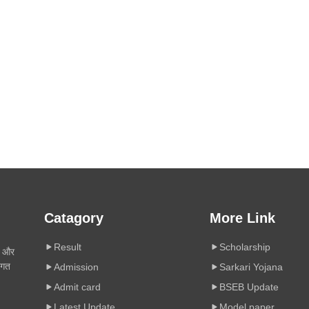
Catagory
More Link
Result
Scholarship
ी और
िगत
Admission
Sarkari Yojana
Admit card
BSEB Update
Latest Update
Model paper