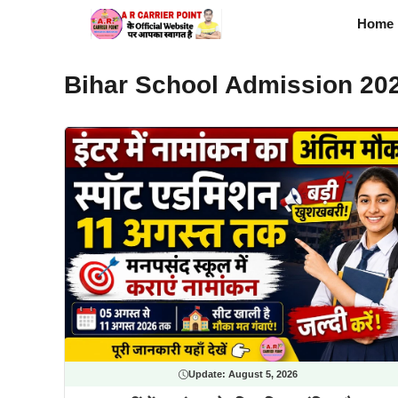
Skip
Home
to
content
Bihar School Admission 20
Update:
August 5, 2026