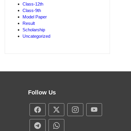
Class-12th
Class-9th
Model Paper
Result
Scholarship
Uncategorized
Follow Us