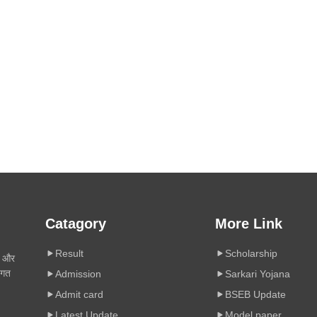
Catagory
More Link
Result
Scholarship
ी और
िगत
Admission
Sarkari Yojana
Admit card
BSEB Update
Latest Update
Model paper