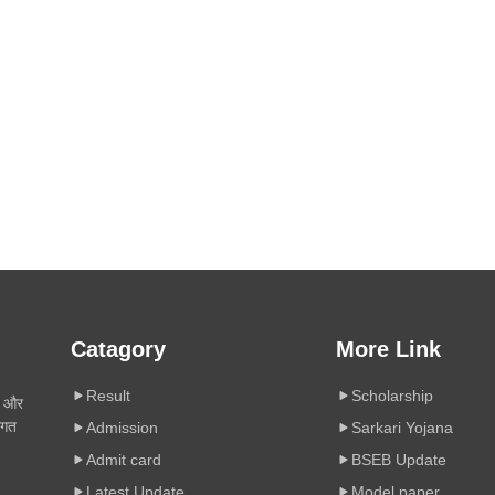
Catagory
More Link
Result
Scholarship
ी और
िगत
Admission
Sarkari Yojana
Admit card
BSEB Update
Latest Update
Model paper