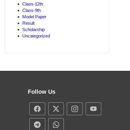
Class-12th
Class-9th
Model Paper
Result
Scholarship
Uncategorized
Follow Us