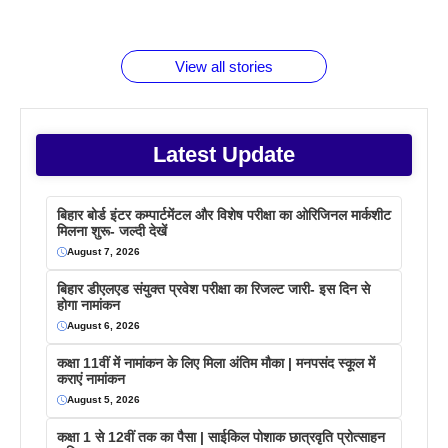
जानते होगें ये
तो ये जरूर
पिने के फायदे
दमदार फोन
बराबर क्या है
फैक्टस
जाने
वजह देखें
View all stories
Latest Update
बिहार बोर्ड इंटर कम्पार्टमेंटल और विशेष परीक्षा का ओरिजिनल मार्कशीट
मिलना शुरू- जल्दी देखें
August 7, 2026
बिहार डीएलएड संयुक्त प्रवेश परीक्षा का रिजल्ट जारी- इस दिन से
होगा नामांकन
August 6, 2026
कक्षा 11वीं में नामांकन के लिए मिला अंतिम मौका | मनपसंद स्कूल में
कराएं नामांकन
August 5, 2026
कक्षा 1 से 12वीं तक का पैसा | साईकिल पोशाक छात्रवृति प्रोत्साहन