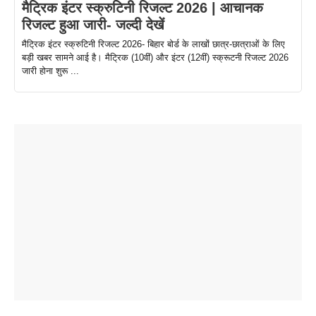
मैट्रिक इंटर स्क्रुटिनी रिजल्ट 2026 | आचानक
रिजल्ट हुआ जारी- जल्दी देखें
मैट्रिक इंटर स्क्रुटिनी रिजल्ट 2026- बिहार बोर्ड के लाखों छात्र-छात्राओं के लिए
बड़ी खबर सामने आई है। मैट्रिक (10वीं) और इंटर (12वीं) स्क्रूटनी रिजल्ट 2026
जारी होना शुरू ...
ताजमहल के
बोर्ड परीक्षा
सुबह सुबह
2026 में लंच
1 डॉलर 91
बारे नहीं
देने जा रहे हैं
ब्लैक कॉफी
होने वाले
रूपया के