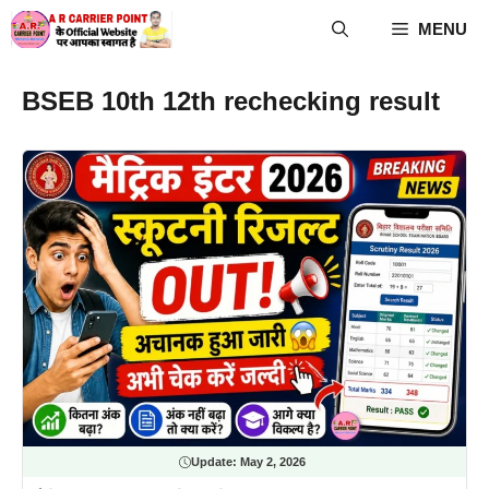
Skip
MENU
to
content
BSEB 10th 12th rechecking result
Update:
May 2, 2026