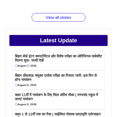
जानते होगें ये
तो ये जरूर
पिने के फायदे
दमदार फोन
बराबर क्या है
फैक्टस
जाने
वजह देखें
View all stories
Latest Update
बिहार बोर्ड इंटर कम्पार्टमेंटल और विशेष परीक्षा का ओरिजिनल मार्कशीट
मिलना शुरू- जल्दी देखें
August 7, 2026
बिहार डीएलएड संयुक्त प्रवेश परीक्षा का रिजल्ट जारी- इस दिन से
होगा नामांकन
August 6, 2026
कक्षा 11वीं में नामांकन के लिए मिला अंतिम मौका | मनपसंद स्कूल में
कराएं नामांकन
August 5, 2026
कक्षा 1 से 12वीं तक का पैसा | साईकिल पोशाक छात्रवृति प्रोत्साहन