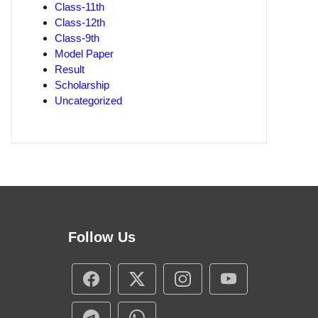
Class-11th
Class-12th
Class-9th
Model Paper
Result
Scholarship
Uncategorized
Follow Us