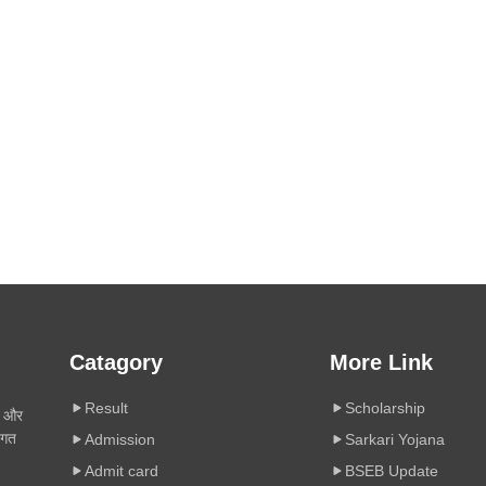
Catagory
More Link
Result
Scholarship
ी और
िगत
Admission
Sarkari Yojana
Admit card
BSEB Update