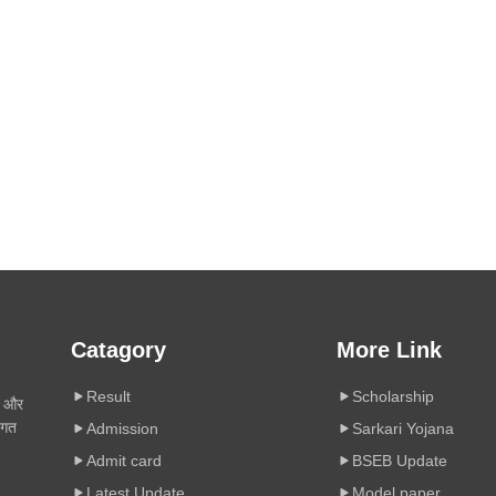
Catagory
More Link
Result
Scholarship
ी और
िगत
Admission
Sarkari Yojana
Admit card
BSEB Update
Latest Update
Model paper