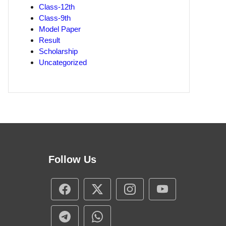
Class-12th
Class-9th
Model Paper
Result
Scholarship
Uncategorized
Follow Us