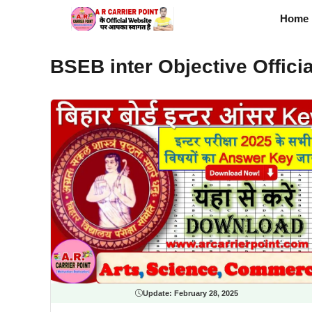
Skip
Home
to
content
BSEB inter Objective Offici
Update:
February 28, 2025