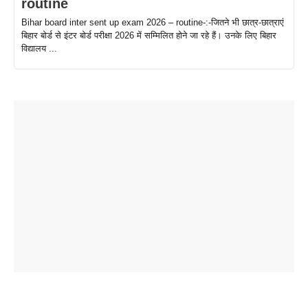
routine
Bihar board inter sent up exam 2026 – routine-:-जितने भी छात्र-छात्राएं
बिहार बोर्ड से इंटर बोर्ड परीक्षा 2026 में सम्मिलित होने जा रहे हैं। उनके लिए बिहार
विद्यालय ...
ताजमहल के
बोर्ड परीक्षा
सुबह सुबह
2026 में लंच
1 डॉलर 91
बारे नहीं
देने जा रहे हैं
ब्लैक कॉफी
होने वाले
रूपया के
जानते होगें ये
तो ये जरूर
पिने के फायदे
दमदार फोन
बराबर क्या है