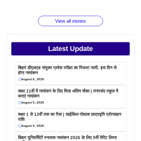
जानते होगें ये
तो ये जरूर
पिने के फायदे
दमदार फोन
बराबर क्या है
फैक्टस
जाने
वजह देखें
View all stories
Latest Update
बिहार डीएलएड संयुक्त प्रवेश परीक्षा का रिजल्ट जारी- इस दिन से
होगा नामांकन
August 6, 2026
कक्षा 11वीं में नामांकन के लिए मिला अंतिम मौका | मनपसंद स्कूल में
कराएं नामांकन
August 5, 2026
कक्षा 1 से 12वीं तक का पैसा | साईकिल पोशाक छात्रवृति प्रोत्साहन
राशि
August 5, 2026
बिहार यूनिवर्सिटी स्नातक नामांकन 2026 के लिए 5वीं मेरिट लिस्ट