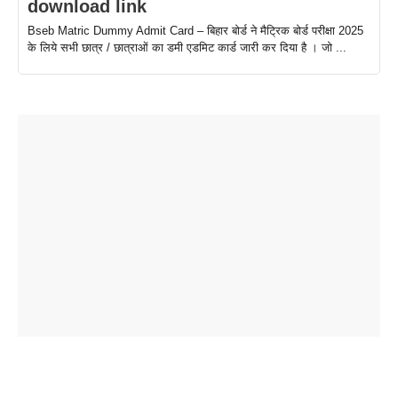
download link
Bseb Matric Dummy Admit Card – बिहार बोर्ड ने मैट्रिक बोर्ड परीक्षा 2025
के लिये सभी छात्र / छात्राओं का डमी एडमिट कार्ड जारी कर दिया है । जो ...
ताजमहल के
बोर्ड परीक्षा
सुबह सुबह
2026 में लंच
1 डॉलर 91
बारे नहीं
देने जा रहे हैं
ब्लैक कॉफी
होने वाले
रूपया के
जानते होगें ये
तो ये जरूर
पिने के फायदे
दमदार फोन
बराबर क्या है
फैक्टस
जाने
वजह देखें