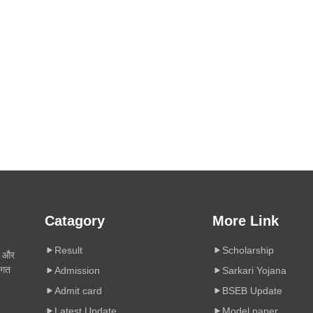
Catagory
More Link
Result
Scholarship
ी और
िगत
Admission
Sarkari Yojana
Admit card
BSEB Update
Latest Update
Model paper