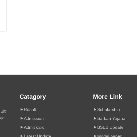
Catagory
More Link
Result
Scholarship
ी और
िगत
Admission
Sarkari Yojana
Admit card
BSEB Update
Latest Update
Model paper