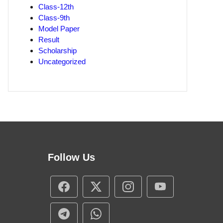
Class-12th
Class-9th
Model Paper
Result
Scholarship
Uncategorized
Follow Us