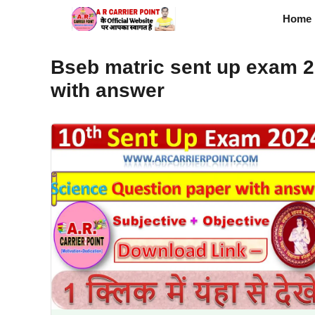
Skip
Home
to
content
Bseb matric sent up exam 2
with answer