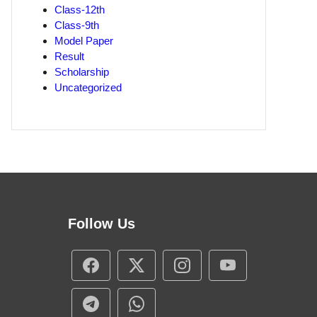
Class-12th
Class-9th
Model Paper
Result
Scholarship
Uncategorized
Follow Us