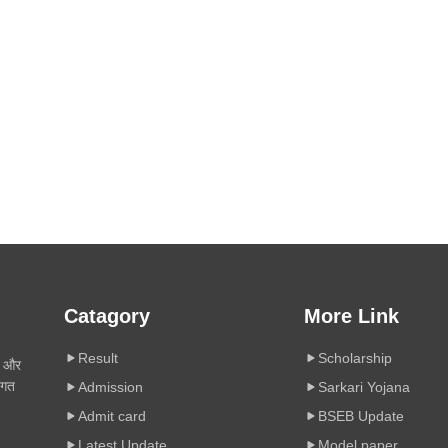
Catagory
More Link
Result
Scholarship
ी और
िगत
Admission
Sarkari Yojana
Admit card
BSEB Update
Latest Update
Model paper