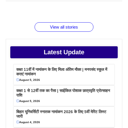
1 डॉलर 91
बारे नहीं
देने जा रहे हैं
ब्लैक कॉफी
होने वाले
रूपया के
जानते होगें ये
तो ये जरूर
पिने के फायदे
दमदार फोन
बराबर क्या है
फैक्टस
जाने
वजह देखें
View all stories
Latest Update
कक्षा 11वीं में नामांकन के लिए मिला अंतिम मौका | मनपसंद स्कूल में
कराएं नामांकन
August 5, 2026
कक्षा 1 से 12वीं तक का पैसा | साईकिल पोशाक छात्रवृति प्रोत्साहन
राशि
August 5, 2026
बिहार यूनिवर्सिटी स्नातक नामांकन 2026 के लिए 5वीं मेरिट लिस्ट
जारी
August 4, 2026