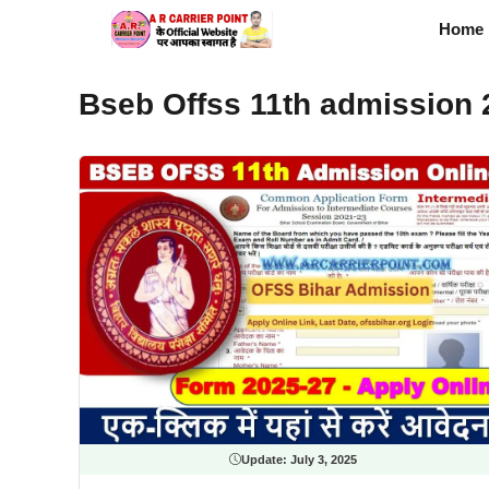
Skip
Home
to
content
Bseb Offss 11th admission 
Update:
July 3, 2025