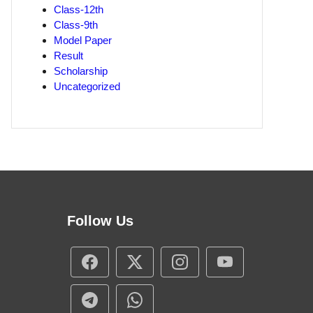
Class-12th
Class-9th
Model Paper
Result
Scholarship
Uncategorized
Follow Us