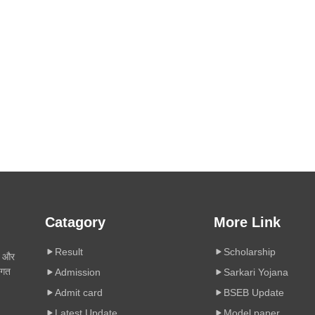
Catagory
More Link
Result
Scholarship
ी और
िगत
Admission
Sarkari Yojana
Admit card
BSEB Update
Latest Update
Model paper