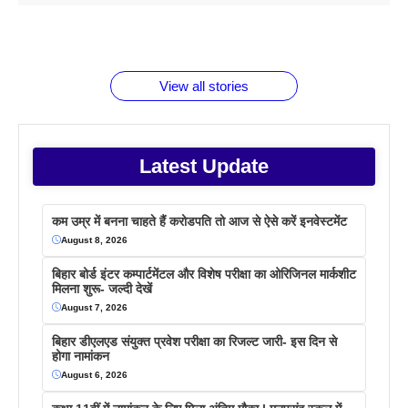
1 डॉलर 91
बारे नहीं
देने जा रहे हैं
ब्लैक कॉफी
होने वाले
रूपया के
जानते होगें ये
तो ये जरूर
पिने के फायदे
दमदार फोन
बराबर क्या है
फैक्टस
जाने
वजह देखें
View all stories
Latest Update
कम उम्र में बनना चाहते हैं करोडपति तो आज से ऐसे करें इनवेस्टमेंट
August 8, 2026
बिहार बोर्ड इंटर कम्पार्टमेंटल और विशेष परीक्षा का ओरिजिनल मार्कशीट
मिलना शुरू- जल्दी देखें
August 7, 2026
बिहार डीएलएड संयुक्त प्रवेश परीक्षा का रिजल्ट जारी- इस दिन से
होगा नामांकन
August 6, 2026