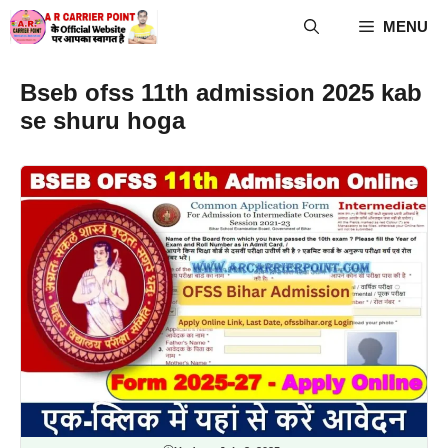
Skip
MENU
to
content
Bseb ofss 11th admission 2025 kab
se shuru hoga