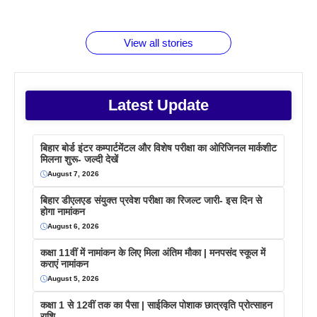
जानते होगें ये
तो ये जरूर
पिने के फायदे
दमदार फोन
बराबर क्या है
फैक्टस
जाने
वजह देखें
View all stories
Latest Update
बिहार बोर्ड इंटर कम्पार्टमेंटल और विशेष परीक्षा का ओरिजिनल मार्कशीट
मिलना शुरू- जल्दी देखें
August 7, 2026
बिहार डीएलएड संयुक्त प्रवेश परीक्षा का रिजल्ट जारी- इस दिन से
होगा नामांकन
August 6, 2026
कक्षा 11वीं में नामांकन के लिए मिला अंतिम मौका | मनपसंद स्कूल में
कराएं नामांकन
August 5, 2026
कक्षा 1 से 12वीं तक का पैसा | साईकिल पोशाक छात्रवृति प्रोत्साहन
राशि