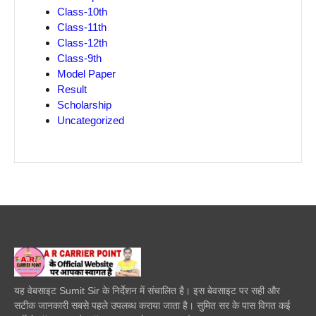
Class-10th
Class-11th
Class-12th
Class-9th
Model Paper
Result
Scholarship
Uncategorized
यह वेबसाइट Sumit Sir के निर्देशन में संचालित है। इस बेवसाइट पर सही और
सटीक जानकारी सबसे पहले उपलब्ध कराया जाता है। सुमित सर के पास विगत कई