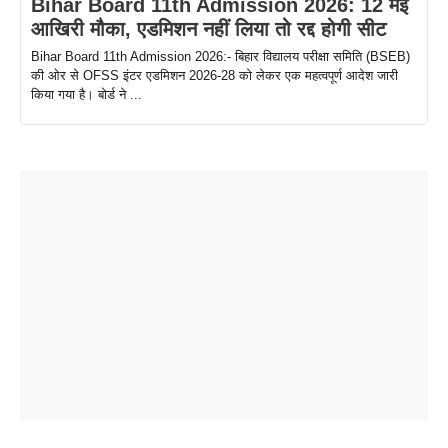
Bihar Board 11th Admission 2026: 12 मई
आखिरी मौका, एडमिशन नहीं लिया तो रद्द होगी सीट
Bihar Board 11th Admission 2026:- बिहार विद्यालय परीक्षा समिति (BSEB)
की ओर से OFSS इंटर एडमिशन 2026-28 को लेकर एक महत्वपूर्ण आदेश जारी
किया गया है। बोर्ड ने ...
ताजमहल के
बोर्ड परीक्षा
सुबह सुबह
2026 में लंच
1 डॉलर 91
बारे नहीं
देने जा रहे हैं
ब्लैक कॉफी
होने वाले
रूपया के