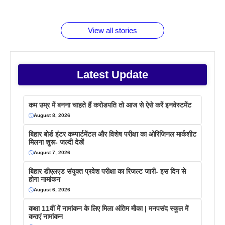
जानते होगें ये
तो ये जरूर
पिने के फायदे
दमदार फोन
बराबर क्या है
फैक्टस
जाने
वजह देखें
View all stories
Latest Update
कम उम्र में बनना चाहते हैं करोडपति तो आज से ऐसे करें इनवेस्टमेंट
August 8, 2026
बिहार बोर्ड इंटर कम्पार्टमेंटल और विशेष परीक्षा का ओरिजिनल मार्कशीट
मिलना शुरू- जल्दी देखें
August 7, 2026
बिहार डीएलएड संयुक्त प्रवेश परीक्षा का रिजल्ट जारी- इस दिन से
होगा नामांकन
August 6, 2026
कक्षा 11वीं में नामांकन के लिए मिला अंतिम मौका | मनपसंद स्कूल में
कराएं नामांकन