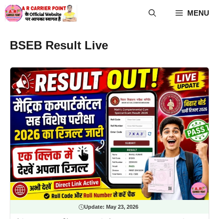
Skip
MENU
to
content
BSEB Result Live
Update:
May 23, 2026