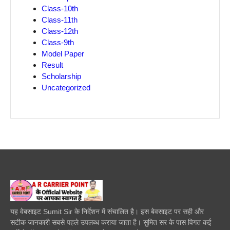
Class-10th
Class-11th
Class-12th
Class-9th
Model Paper
Result
Scholarship
Uncategorized
यह वेबसाइट Sumit Sir के निर्देशन में संचालित है। इस बेवसाइट पर सही और
सटीक जानकारी सबसे पहले उपलब्ध कराया जाता है। सुमित सर के पास विगत कई