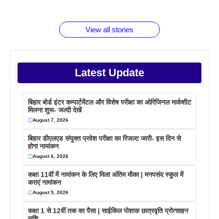
जानते होगें ये
तो ये जरूर
पिने के फायदे
दमदार फोन
बराबर क्या है
फैक्टस
जाने
वजह देखें
View all stories
Latest Update
बिहार बोर्ड इंटर कम्पार्टमेंटल और विशेष परीक्षा का ओरिजिनल मार्कशीट
मिलना शुरू- जल्दी देखें
August 7, 2026
बिहार डीएलएड संयुक्त प्रवेश परीक्षा का रिजल्ट जारी- इस दिन से
होगा नामांकन
August 6, 2026
कक्षा 11वीं में नामांकन के लिए मिला अंतिम मौका | मनपसंद स्कूल में
कराएं नामांकन
August 5, 2026
कक्षा 1 से 12वीं तक का पैसा | साईकिल पोशाक छात्रवृति प्रोत्साहन
राशि