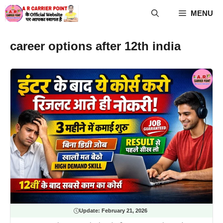
Skip
MENU
to
content
career options after 12th india
Update:
February 21, 2026