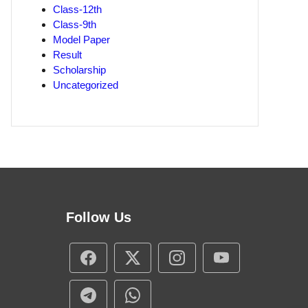
Class-12th
Class-9th
Model Paper
Result
Scholarship
Uncategorized
Follow Us