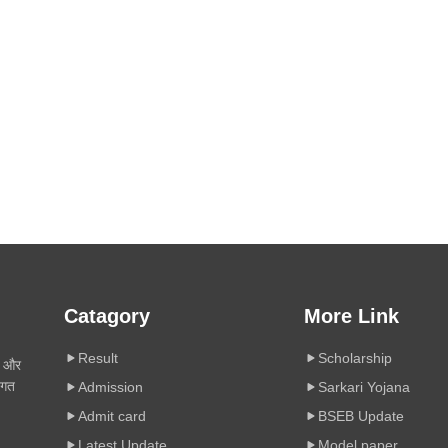
Catagory
More Link
Result
Scholarship
ी और
िगत
Admission
Sarkari Yojana
Admit card
BSEB Update
Latest Update
Model paper