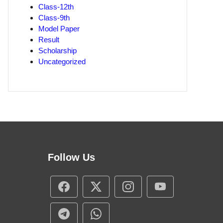
Class-12th
Class-9th
Model Paper
Result
Scholarship
Uncategorized
Follow Us