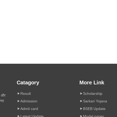
Catagory
More Link
Result
Scholarship
ी और
िगत
Admission
Sarkari Yojana
Admit card
BSEB Update
Latest Update
Model paper