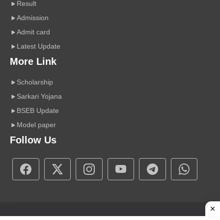
Result
Admission
Admit card
Latest Update
More Link
Scholarship
Sarkari Yojana
BSEB Update
Model paper
Follow Us
Copyright © 2026 A r Carrier Point
|
Powered by Sumit Sir