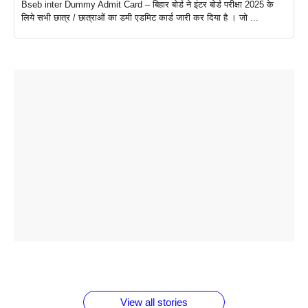
Bseb inter Dummy Admit Card – बिहार बोर्ड ने इंटर बोर्ड परीक्षा 2025 के
लिये सभी छात्र / छात्राओं का डमी एडमिट कार्ड जारी कर दिया है । जो ...
ताजमहल के
बोर्ड परीक्षा
सुबह सुबह
2026 में लंच
1 डॉलर 91
बारे नहीं
देने जा रहे हैं
ब्लैक कॉफी
होने वाले
रूपया के
जानते होगें ये
तो ये जरूर
पिने के फायदे
दमदार फोन
बराबर क्या है
फैक्टस
जाने
वजह देखें
View all stories